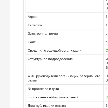
П
В
Адрес
1
Телефон
+
Электронная почта
o
Сайт
h
Сведения о ведущей организации
С
Структурное подразделение
И
П
В
ФИО руководителя организации, заверившего
П
отзыв
В
№ протокола и дата
4
положительный/отрицательный
О
Дата публикации отзыва
1