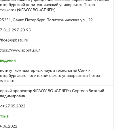
етербургский политехнический университет Петра
еликого» (ФГАОУ ВО «СПбПУ)
95251, Санкт-Петербург, Политехническая ул. , 29
7-812-297-20-95
ffice@spbstu.ru
ttps://www.spbstu.ru/
ведения
нститут компьютерных наук и технологий Санкт-
етербургского политехнического университета Петра
еликого
ервый проректор ФГАОУ ВО «СПбПУ» Сергеев Виталий
ладимирович
 от 27.05.2022
тзыв
4.06.2022