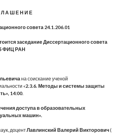
 Л А Ш Е Н И Е
ационного совета 24.1.206.01
 состоится заседание Диссертационного совета
б
ФИЦ
РАН
ольевича
на соискание ученой
иальности «
2.3.6. Методы и системы защиты
ь», 14:00
.
ичения доступа в образовательных
уальных машин».
наук, доцент
Лавлинский Валерий Викторович
(