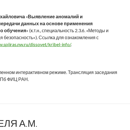
ихайловича
«
Выявление аномалий и
передачи данных на основе применения
о обучения
» (к.т.н., специальность 2.3.6. «Методы и
безопасность»). Ссылка для ознакомления с
.spiiras.nw.ru/dissovet/kribel-info/
.
аленном интерактивном режиме. Трансляция заседания
СПб ФИЦ РАН.
ЛЯ А.М.