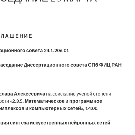
 Л А Ш Е Н И Е
ационного совета 24.1.206.01
ся заседание Диссертационного совета СПб
ФИЦ
РАН
слава Алексеевича
на соискание ученой степени
сти «
2.3.5. Математическое и программное
мплексов и компьютерных сетей», 14:00
.
ция синтеза искусственных нейронных сетей