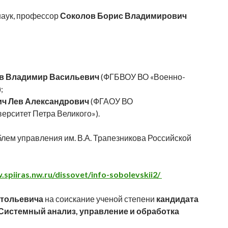
наук, профессор
Соколов Борис Владимирович
 Владимир Васильевич
(ФГБВОУ ВО «Военно-
;
ич Лев Александрович
(ФГАОУ ВО
ерситет Петра Великого»).
лем управления им. В.А. Трапезникова Российской
.spiiras.nw.ru/dissovet/info-sobolevskii2/
атольевича
на соискание ученой степени
кандидата
. Системный анализ, управление и обработка