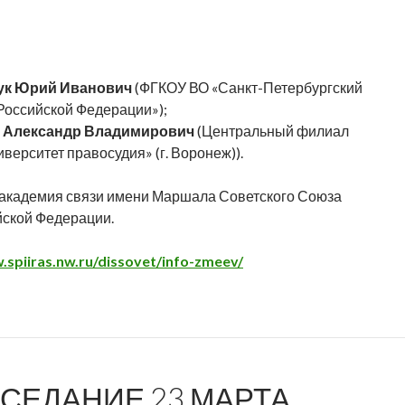
к Юрий Иванович
(ФГКОУ ВО «Санкт-Петербургский
Российской Федерации»);
 Александр Владимирович
(Центральный филиал
ерситет правосудия» (г. Воронеж)).
академия связи имени Маршала Советского Союза
йской Федерации.
.spiiras.nw.ru/dissovet/info-zmeev/
СЕДАНИЕ 23 МАРТА