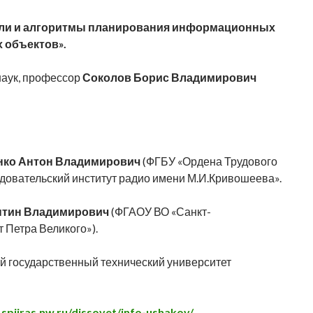
ли и алгоритмы планирования информационных
 объектов».
наук, профессор
Соколов Борис Владимирович
ко Антон Владимирович
(ФГБУ «Ордена Трудового
довательский институт радио имени М.И.Кривошеева».
нтин Владимирович
(ФГАОУ ВО «Санкт-
 Петра Великого»).
 государственный технический университет
spiiras.nw.ru/dissovet/info-ushakov/