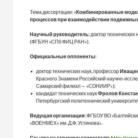
Тема диссертации: «
Комбинированные моде
процессов при взаимодействии подвижных
Научный руководитель:
доктор технических 
(ФГБУН «СПб ФИЦ РАН»).
Официальные оппоненты:
доктор технических наук, профессор
Иващен
Красного Знамени Российский научно-иссле
Самарский филиал — «СОНИИР»);
кандидат технических наук
Фролов Конста
Петербургский политехнический университет
Ведущая организация:
ФГБОУ ВО «Балтийский
«ВОЕНМЕХ» им. Д.Ф. Устинова».
Ссылка на страницу соискателя:
http://www.