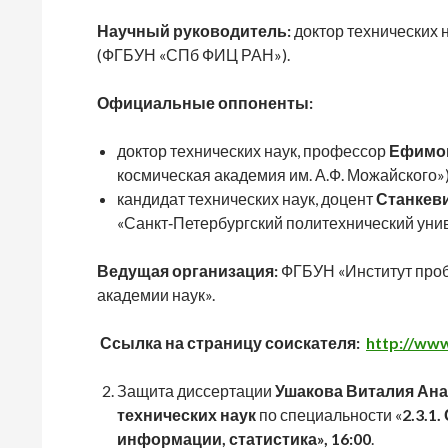
Научный руководитель:
доктор технических 
(ФГБУН «СПб ФИЦ РАН»).
Официальные оппоненты:
доктор технических наук, профессор
Ефимов
космическая академия им. А.Ф. Можайского»)
кандидат технических наук, доцент
Станкев
«Санкт‑Петербургский политехнический унив
Ведущая организация:
ФГБУН «Институт проб
академии наук».
Ссылка на страницу соискателя:
http://www
Защита диссертации
Ушакова Виталия Ан
технических наук
по специальности «
2.3.1
информации, статистика», 16:00
.