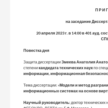
П Р И Г
на заседание Диссерт
20 апреля 2023 г. в 14:00 в 401 ауд.
СП
Повестка дня
Защита диссертации
Змеева Анатолия Анат
степени
кандидата
технических наук
по спец
информации, информационная безопасност
Тема диссертации: «
Модели и метод разгран
информационных системах на основе вирт
Научный руководитель:
доктор технических 