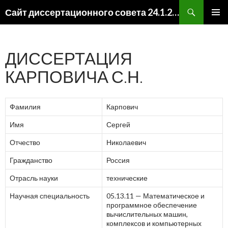
Поиск
Сайт диссертационного совета 24.1.206.01
ПЕРЕЙТИ К СОДЕРЖИМОМУ
ОСНОВ
МЕНЮ
ДИССЕРТАЦИЯ
КАРПОВИЧА С.Н.
Фамилия
Карпович
Имя
Сергей
Отчество
Николаевич
Гражданство
Россия
Отрасль науки
технические
Научная специальность
05.13.11 — Математическое и
программное обеспечение
вычислительных машин,
комплексов и компьютерных