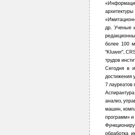
«Информаци
архитектур
«Имитационн
др. Ученые 
редакционны
более 100 м
“Kluwer”, CR
трудов инсти
Сегодня в и
достижения у
7 лауреатов 
Аспирантура
анализ, упр
машин, комп
программ» и
Функциониру
обработка и