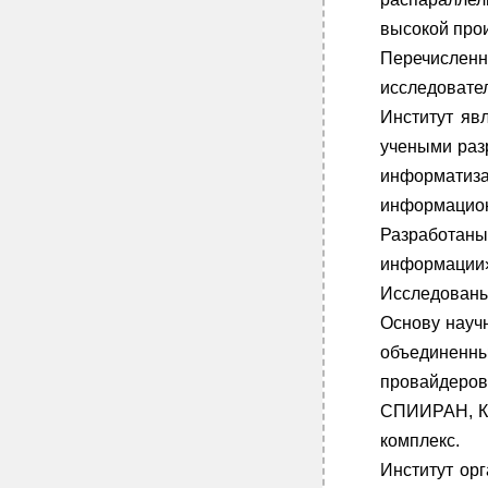
высокой про
Перечисленн
исследовате
Институт яв
учеными раз
информатиза
информацио
Разработан
информации»
Исследованы
Основу науч
объединенн
провайдеров
СПИИРАН, Кл
комплекс.
Институт ор