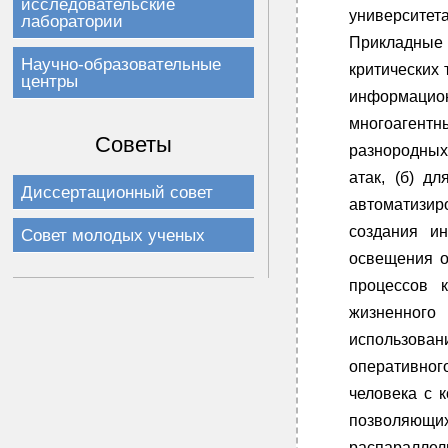
исследовательские
университет
лаборатории
Прикладные 
Научно-образовательные
критических
центры
информацион
многоагентн
Cоветы
разнородных
атак, (б) д
Диссертационный совет
автоматизир
создания и
Совет молодых ученых
освещения о
процессов 
жизненного
использован
оперативног
человека с 
позволяющ
распараллел