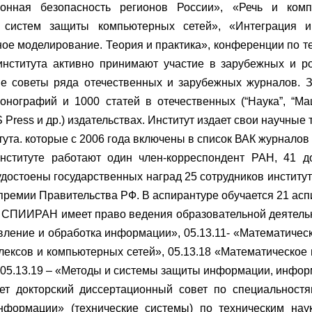
онная безопасность регионов России», «Речь и комп
ы систем защиты компьютерных сетей», «Интеграция 
ое моделирование. Теория и практика», конференции по т
института активно принимают участие в зарубежных и р
е советы ряда отечественных и зарубежных журналов. З
онографий и 1000 статей в отечественных (“Наука”, “Маш
S Press и др.) издательствах. Институт издает свои научные
тута. которые с 2006 года включены в список ВАК журналов
нституте работают один член-корреспондент РАН, 41 д
достоены государственных наград 25 сотрудников институт
премии Правительства РФ. В аспирантуре обучается 21 асп
 СПИИРАН имеет право ведения образовательной деятельн
авление и обработка информации», 05.13.11- «Математиче
лексов и компьютерных сетей», 05.13.18 «Математическое
 05.13.19 – «Методы и системы защиты информации, инфор
ет докторский диссертационный совет по специальностя
нформации» (технические системы) по техническим нау