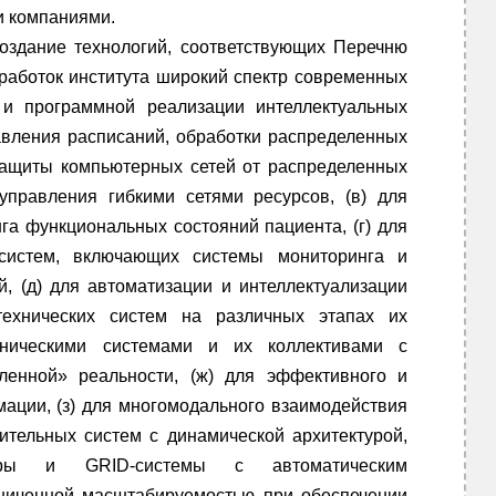
и компаниями.
оздание технологий, соответствующих Перечню
зработок института широкий спектр современных
 и программной реализации интеллектуальных
авления расписаний, обработки распределенных
 защиты компьютерных сетей от распределенных
 управления гибкими сетями ресурсов, (в) для
а функциональных состояний пациента, (г) для
 систем, включающих системы мониторинга и
, (д) для автоматизации и интеллектуализации
технических систем на различных этапах их
ехническими системами и их коллективами с
ленной» реальности, (ж) для эффективного и
ации, (з) для многомодального взаимодействия
ительных систем с динамической архитектурой,
теры и GRID-системы с автоматическим
ниченной масштабируемостью при обеспечении