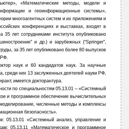
ьютер», «Математические методы, модели и
информации и геоинформационные системы»,
еории многоагентных систем и их приложениям и
оссийских конференциях и выставках, входят в
а 35 лет сотрудниками института опубликовано
иностроение” и др.) и зарубежных (“Springer”,
 труды, за 35 лет опубликовано более 80 выпусков
 РФ.
октор наук и 60 кандидатов наук. За научные
а, среди них 13 заслуженных деятелей науки РФ,
ирант, имеется докторантура.
ости по специальностям 05.13.01 – «Системный
ское и программное обеспечение вычислительных
 моделирование, численные методы и комплексы
мационная безопасность».
м: 05.13.01 «Системный анализ, управление и
кам; 05.13.11 «Математическое и программное