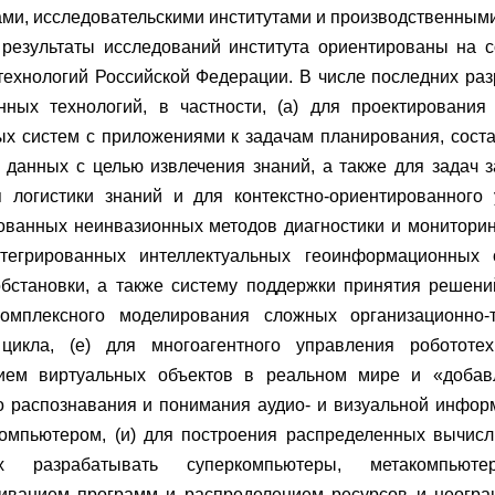
ами, исследовательскими институтами и производственным
результаты исследований института ориентированы на с
 технологий Российской Федерации. В числе последних ра
ных технологий, в частности, (а) для проектирования
ых систем с приложениями к задачам планирования, сост
 данных с целью извлечения знаний, а также для задач
ля логистики знаний и для контекстно-ориентированного
ованных неинвазионных методов диагностики и мониторинг
нтегрированных интеллектуальных геоинформационных
бстановки, а также систему поддержки принятия решений
комплексного моделирования сложных организационно-
 цикла, (е) для многоагентного управления роботот
ием виртуальных объектов в реальном мире и «добав
о распознавания и понимания аудио- и визуальной информ
компьютером, (и) для построения распределенных вычисл
их разрабатывать суперкомпьютеры, метакомпью
иванием программ и распределением ресурсов и неогра