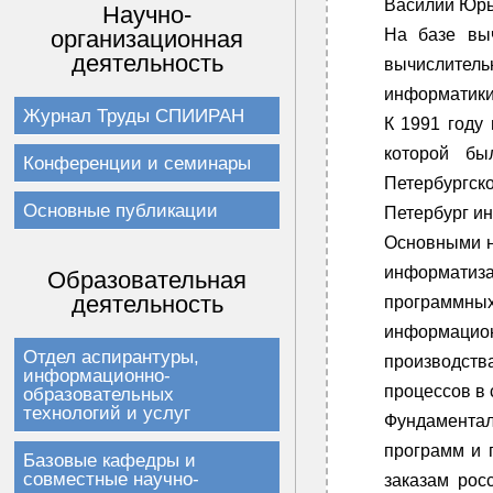
Василий Юрь
Научно-
На базе вы
организационная
деятельность
вычислитель
информатики
Журнал Труды СПИИРАН
К 1991 году
которой бы
Конференции и семинары
Петербургско
Основные публикации
Петербург и
Основными н
информатиз
Образовательная
деятельность
программных
информацио
Отдел аспирантуры,
производств
информационно-
процессов в 
образовательных
технологий и услуг
Фундаментал
программ и 
Базовые кафедры и
совместные научно-
заказам рос