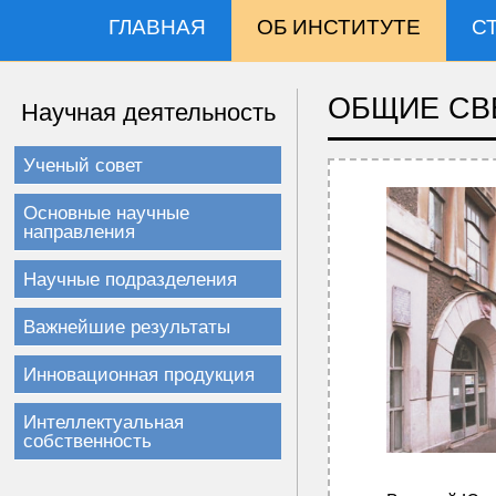
ГЛАВНАЯ
ОБ ИНСТИТУТЕ
С
ОБЩИЕ СВ
Научная деятельность
Ученый совет
Основные научные
направления
Научные подразделения
Важнейшие результаты
Инновационная продукция
Интеллектуальная
собственность