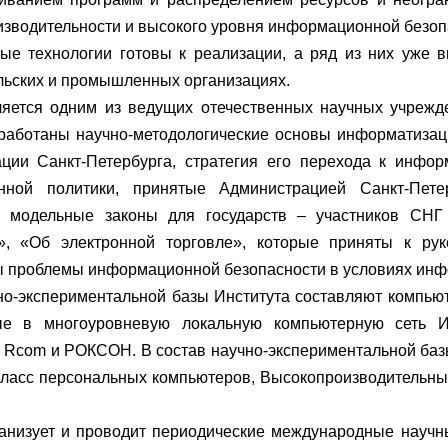
изводительности и высокого уровня информационной безоп
ые технологии готовы к реализации, а ряд из них уже 
льских и промышленных организациях.
ляется одним из ведущих отечественных научных учрежд
работаны научно-методологические основы информатизац
ции Санкт-Петербурга, стратегия его перехода к инфо
нной политики, принятые Администрацией Санкт-Пете
ы модельные законы для государств – участников СН
, «Об электронной торговле», которые приняты к ру
 проблемы информационной безопасности в условиях инф
но-экспериментальной базы Института составляют компью
ые в многоуровневую локальную компьютерную сеть И
 Rcom и РОКСОН. В состав научно-экспериментальной базы
асс персональных компьютеров, Высокопроизводительный
ганизует и проводит периодические международные науч