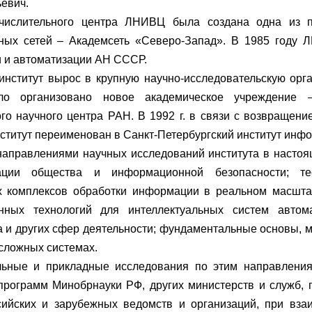
евич.
числительного центра ЛНИВЦ была создана одна из п
ных сетей – Академсеть «Северо-Запад». В 1985 году 
 и автоматизации АН СССР.
 институт вырос в крупную научно-исследовательскую орг
ло организовано новое академическое учреждение –
го научного центра РАН. В 1992 г. в связи с возвращени
нститут переименован в Санкт-Петербургский институт ин
аправлениями научных исследований института в насто
ации общества и информационной безопасности; те
 комплексов обработки информации в реальном масштаб
нных технологий для интеллектуальных систем автома
а и других сфер деятельности; фундаментальные основы,
сложных системах.
ьные и прикладные исследования по этим направлени
программ Минобрнауки РФ, других министерств и служб,
сийских и зарубежных ведомств и организаций, при вз