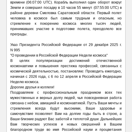
времени (06:07:00 UTC). Корабль выполнил один оборот вокруг
Земли и совершил посадку в 10 часов 55 минут (07:55:00 UTC) в
районе деревни Смеловка Саратовской области. Первый полет
человека в космосе был самым трудным и опасным, но
стремление к покорению космоса многих тысяч людей,
принимавших участие в подготовке полета, преодолело все
преграды.
Указ Президента Российской Федерации от 29 декабря 2025 г.
N 995
"О проведении в Российской Федерации Недели космоса"
В целях популяризации достижений отечественной
космонавтики и повышения престижа профессий, связанных с
космической деятельностью, постановляю: Проводить ежегодно,
начиная с 2026 года, с 6 по 12 апреля в Российской Федерации
Неделю космоса.
Дорогие друзья и коллеги!
Поздравляем с профессиональным праздником всех тех
мужественных и верных долгу людей, чья повседневная работа
связана с небом, авиацией и космонавтикой. Пусть Ваши мечты и
стремления всегда будут высокими, Ваше здоровье и
самочувствие позволяет Вам на долгие годы быть в строю, а
Ваши близкие радуют Вас заботой и теплотой души. Дальнейших
Вам творческих успехов и новых свершений в Вашем
благородном труде во имя Российской науки и процветания