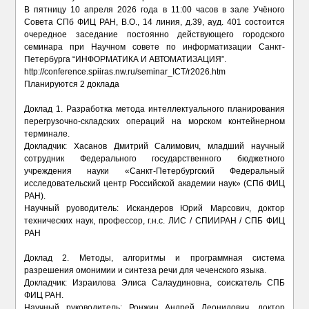
В пятницу 10 апреля 2026 года в 11:00 часов в зале Учёного
Совета СПб ФИЦ РАН, В.О., 14 линия, д.39, ауд. 401 состоится
очередное заседание постоянно действующего городского
семинара при Научном совете по информатизации Санкт-
Петербурга “ИНФОРМАТИКА И АВТОМАТИЗАЦИЯ”.
http://conference.spiiras.nw.ru/seminar_ICT/r2026.htm
Планируются 2 доклада
Доклад 1. Разработка метода интеллектуального планирования
перегрузочно-складских операций на морском контейнерном
терминале.
Докладчик: Хасанов Дмитрий Салимович, младший научный
сотрудник Федерального государственного бюджетного
учреждения науки «Санкт-Петербургский Федеральный
исследовательский центр Российской академии наук» (СПб ФИЦ
РАН).
Научный руоводитель: Искандеров Юрий Марсович, доктор
технических наук, профессор, г.н.с. ЛИС / СПИИРАН / СПБ ФИЦ
РАН
Доклад 2. Методы, алгоритмы и программная система
разрешения омонимии и синтеза речи для чеченского языка.
Докладчик: Израилова Элиса Салаудиновна, соискатель СПБ
ФИЦ РАН.
Научный руководитель: Ронжин Андрей Леонидович, доктор