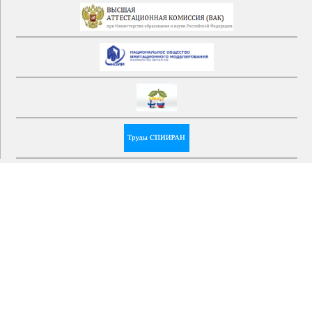
Адрес:
199178 Санкт-Петербург, 14 линия,
39, Россия
Телефон:
(812)328-3311
Факс:
+7(812)328-